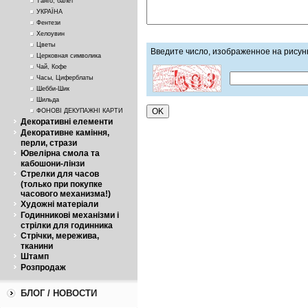
Танго, балет
УКРАЇНА
Фентези
Хелоувин
Цветы
Введите число, изображенное на рисун
Церковная символика
Чай, Кофе
Часы, Циферблаты
Шебби-Шик
Шильда
ФОНОВІ ДЕКУПАЖНІ КАРТИ
Декоративні елементи
Декоративне каміння,
перли, стрази
Ювелірна смола та
кабошони-лінзи
Стрелки для часов
(только при покупке
часового механизма!)
Художні матеріали
Годинникові механізми і
стрілки для годинника
Стрічки, мережива,
тканини
Штамп
Розпродаж
БЛОГ / НОВОСТИ