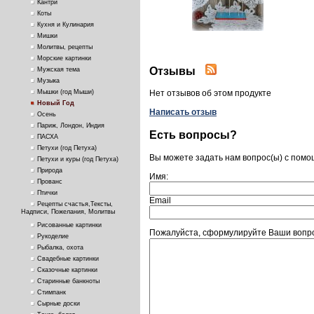
Кантри
Коты
Кухня и Кулинария
Мишки
Молитвы, рецепты
Морские картинки
Отзывы
Мужская тема
Музыка
Мышки (год Мыши)
Нет отзывов об этом продукте
Новый Год
Написать отзыв
Осень
Париж, Лондон, Индия
Есть вопросы?
ПАСХА
Петухи (год Петуха)
Вы можете задать нам вопрос(ы) с пом
Петухи и куры (год Петуха)
Природа
Имя:
Прованс
Птички
Email
Рецепты счастья,Тексты,
Надписи, Пожелания, Молитвы
Рисованные картинки
Пожалуйста, сформулируйте Ваши вопро
Рукоделие
Рыбалка, охота
Свадебные картинки
Сказочные картинки
Старинные банкноты
Стимпанк
Сырные доски