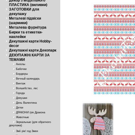
Декор з модельного
ПЛАСТИКА (виливки)
ЗАГОТОВКИ для
декупажу
Металеві підвіски
(шармики)
Металева фурнітура
Бирки та етикетки-
наклейки
Декупажні карти Hobby-
decor
Декупажні карти Декопарк
ДЕКУПАЖНі КАРТИ ЗА
ТЕМАМИ
Ангелы
Бабочки
Бордюры
Вечный календарь
Винтаж
Волшебство, лес
Города
Девушки
День Валентина
Детки
ДРАКОНИ /рік Дракона
Животные
Зеркальные (для обратного
декупажа)
Змії рік/ год Змеи