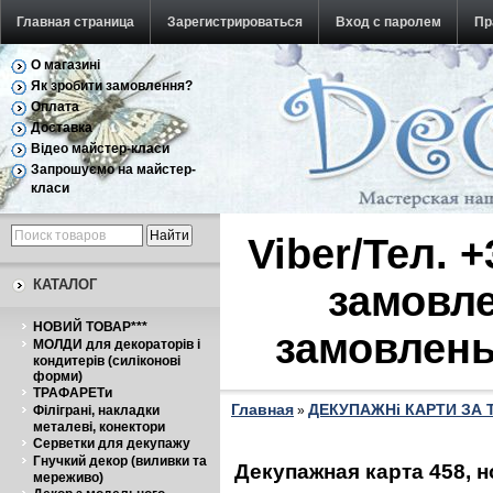
Главная страница
Зарегистрироваться
Вход с паролем
Пр
О магазині
Обратная связь
Як зробити замовлення?
Оплата
Доставка
Відео майстер-класи
Запрошуємо на майстер-
класи
Viber/Тел. 
КАТАЛОГ
замовле
НОВИЙ ТОВАР***
замовлень
МОЛДИ для декораторів і
кондитерів (силіконові
форми)
ТРАФАРЕТи
Главная
ДЕКУПАЖНі КАРТИ ЗА
Філіграні, накладки
»
металеві, конектори
Серветки для декупажу
Гнучкий декор (виливки та
Декупажная карта 458, 
мереживо)