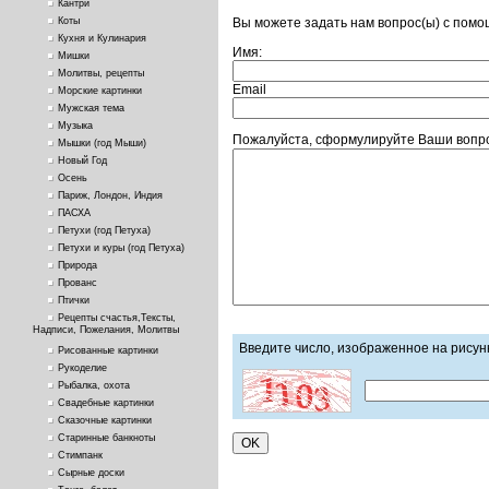
Кантри
Вы можете задать нам вопрос(ы) с пом
Коты
Кухня и Кулинария
Имя:
Мишки
Молитвы, рецепты
Email
Морские картинки
Мужская тема
Музыка
Пожалуйста, сформулируйте Ваши вопро
Мышки (год Мыши)
Новый Год
Осень
Париж, Лондон, Индия
ПАСХА
Петухи (год Петуха)
Петухи и куры (год Петуха)
Природа
Прованс
Птички
Рецепты счастья,Тексты,
Надписи, Пожелания, Молитвы
Введите число, изображенное на рисун
Рисованные картинки
Рукоделие
Рыбалка, охота
Свадебные картинки
Сказочные картинки
Старинные банкноты
Стимпанк
Сырные доски