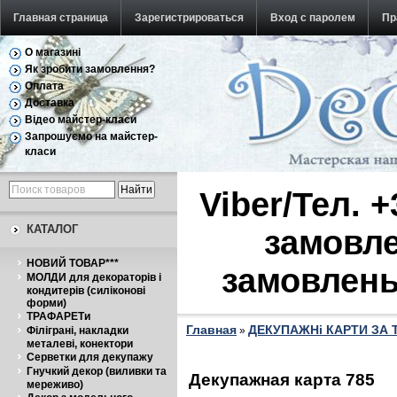
Главная страница
Зарегистрироваться
Вход с паролем
Пр
О магазині
Обратная связь
Як зробити замовлення?
Оплата
Доставка
Відео майстер-класи
Запрошуємо на майстер-
класи
Viber/Тел. 
КАТАЛОГ
замовле
НОВИЙ ТОВАР***
замовлень
МОЛДИ для декораторів і
кондитерів (силіконові
форми)
ТРАФАРЕТи
Главная
ДЕКУПАЖНі КАРТИ ЗА
Філіграні, накладки
»
металеві, конектори
Серветки для декупажу
Гнучкий декор (виливки та
Декупажная карта 785
мереживо)