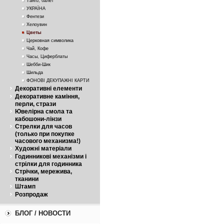
Танго, балет
УКРАЇНА
Фентези
Хелоувин
Цветы
Церковная символика
Чай, Кофе
Часы, Циферблаты
Шебби-Шик
Шильда
ФОНОВІ ДЕКУПАЖНІ КАРТИ
Декоративні елементи
Декоративне каміння,
перли, стрази
Ювелірна смола та
кабошони-лінзи
Стрелки для часов
(только при покупке
часового механизма!)
Художні матеріали
Годинникові механізми і
стрілки для годинника
Стрічки, мережива,
тканини
Штамп
Розпродаж
БЛОГ / НОВОСТИ