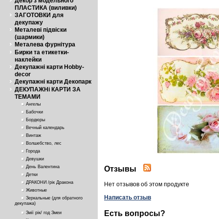
Декор з модельного
ПЛАСТИКА (виливки)
ЗАГОТОВКИ для
декупажу
Металеві підвіски
(шармики)
Металева фурнітура
Бирки та етикетки-
наклейки
Декупажні карти Hobby-
decor
Декупажні карти Декопарк
ДЕКУПАЖНі КАРТИ ЗА
ТЕМАМИ
Ангелы
Бабочки
Бордюры
Вечный календарь
Винтаж
Волшебство, лес
Города
Девушки
День Валентина
Отзывы
Детки
ДРАКОНИ /рік Дракона
Нет отзывов об этом продукте
Животные
Написать отзыв
Зеркальные (для обратного
декупажа)
Есть вопросы?
Змії рік/ год Змеи