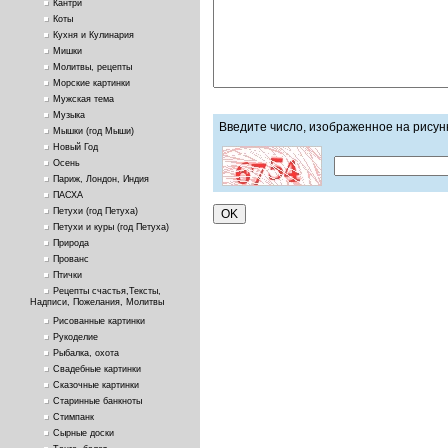
Кантри
Коты
Кухня и Кулинария
Мишки
Молитвы, рецепты
Морские картинки
Мужская тема
Музыка
Введите число, изображенное на рисун
Мышки (год Мыши)
Новый Год
Осень
Париж, Лондон, Индия
ПАСХА
Петухи (год Петуха)
Петухи и куры (год Петуха)
Природа
Прованс
Птички
Рецепты счастья,Тексты,
Надписи, Пожелания, Молитвы
Рисованные картинки
Рукоделие
Рыбалка, охота
Свадебные картинки
Сказочные картинки
Старинные банкноты
Стимпанк
Сырные доски