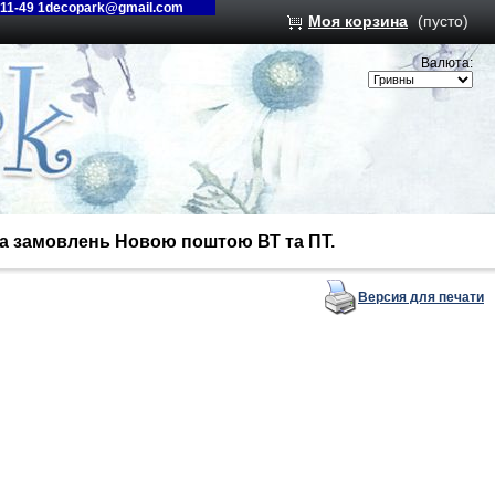
-11-49 1decopark@gmail.com
Моя корзина
(пусто)
Валюта:
вка замовлень Новою поштою ВТ та ПТ.
Версия для печати