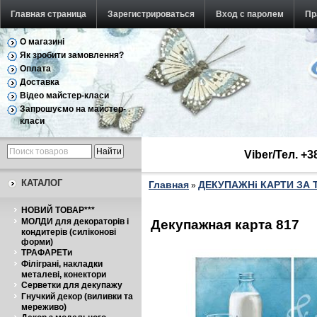
Главная страница
Зарегистрироваться
Вход с паролем
Пр
О магазині
Як зробити замовлення?
Оплата
Доставка
Відео майстер-класи
Запрошуємо на майстер-
класи
Viber/Тел. +
КАТАЛОГ
Главная
ДЕКУПАЖНі КАРТИ ЗА
»
НОВИЙ ТОВАР***
МОЛДИ для декораторів і
Декупажная карта 817
кондитерів (силіконові
форми)
ТРАФАРЕТи
Філіграні, накладки
металеві, конектори
Серветки для декупажу
Гнучкий декор (виливки та
мереживо)