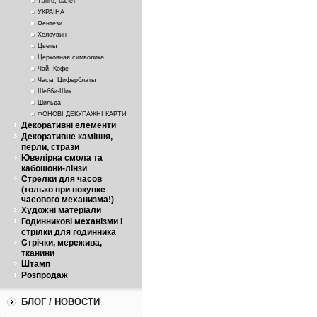
Танго, балет
УКРАЇНА
Фентези
Хелоувин
Цветы
Церковная символика
Чай, Кофе
Часы, Циферблаты
Шебби-Шик
Шильда
ФОНОВІ ДЕКУПАЖНІ КАРТИ
Декоративні елементи
Декоративне каміння,
перли, стрази
Ювелірна смола та
кабошони-лінзи
Стрелки для часов
(только при покупке
часового механизма!)
Художні матеріали
Годинникові механізми і
стрілки для годинника
Стрічки, мережива,
тканини
Штамп
Розпродаж
БЛОГ / НОВОСТИ