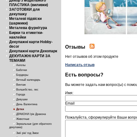
Декор з модельного
ПЛАСТИКА (виливки)
ЗАГОТОВКИ для
декупажу
Металеві підвіски
(шармики)
Металева фурнітура
Бирки та етикетки-
наклейки
Декупажні карти Hobby-
Отзывы
decor
Декупажні карти Декопарк
ДЕКУПАЖНі КАРТИ ЗА
Нет отзывов об этом продукте
ТЕМАМИ
Написать отзыв
Ангелы
Бабочки
Есть вопросы?
Бордюры
Вечный календарь
Вы можете задать нам вопрос(ы) с пом
Винтаж
Волшебство, лес
Имя:
Города
Девушки
Email
День Валентина
Детки
ДРАКОНИ /рік Дракона
Пожалуйста, сформулируйте Ваши вопро
Животные
Зеркальные (для обратного
декупажа)
Змії рік/ год Змеи