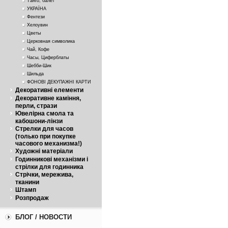
Танго, балет
УКРАЇНА
Фентези
Хелоувин
Цветы
Церковная символика
Чай, Кофе
Часы, Циферблаты
Шебби-Шик
Шильда
ФОНОВІ ДЕКУПАЖНІ КАРТИ
Декоративні елементи
Декоративне каміння,
перли, стрази
Ювелірна смола та
кабошони-лінзи
Стрелки для часов
(только при покупке
часового механизма!)
Художні матеріали
Годинникові механізми і
стрілки для годинника
Стрічки, мережива,
тканини
Штамп
Розпродаж
БЛОГ / НОВОСТИ