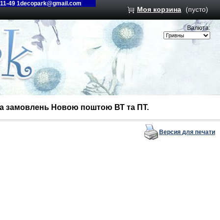
-11-49 1decopark@gmail.com
Моя корзина
(пусто)
Валюта:
вка замовлень Новою поштою ВТ та ПТ.
Версия для печати