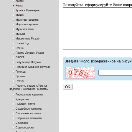
Кантри
Пожалуйста, сформулируйте Ваши вопро
Коты
Кухня и Кулинария
Мишки
Молитвы, рецепты
Морские картинки
Мужская тема
Музыка
Мышки (год Мыши)
Новый Год
Осень
Париж, Лондон, Индия
ПАСХА
Введите число, изображенное на рисун
Петухи (год Петуха)
Петухи и куры (год Петуха)
Природа
Прованс
Птички
Рецепты счастья,Тексты,
Надписи, Пожелания, Молитвы
Рисованные картинки
Рукоделие
Рыбалка, охота
Свадебные картинки
Сказочные картинки
Старинные банкноты
Стимпанк
Сырные доски