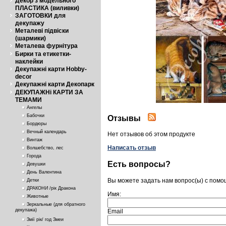
Декор з модельного
ПЛАСТИКА (виливки)
ЗАГОТОВКИ для
декупажу
Металеві підвіски
(шармики)
Металева фурнітура
Бирки та етикетки-
наклейки
Декупажні карти Hobby-
decor
Декупажні карти Декопарк
ДЕКУПАЖНі КАРТИ ЗА
ТЕМАМИ
Ангелы
Бабочки
Отзывы
Бордюры
Вечный календарь
Нет отзывов об этом продукте
Винтаж
Написать отзыв
Волшебство, лес
Города
Есть вопросы?
Девушки
День Валентина
Вы можете задать нам вопрос(ы) с пом
Детки
ДРАКОНИ /рік Дракона
Имя:
Животные
Зеркальные (для обратного
декупажа)
Email
Змії рік/ год Змеи