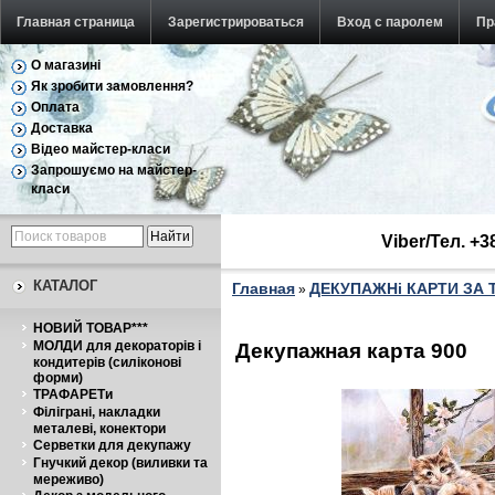
Главная страница
Зарегистрироваться
Вход с паролем
Пр
О магазині
Як зробити замовлення?
Оплата
Доставка
Відео майстер-класи
Запрошуємо на майстер-
класи
Viber/Тел. +
КАТАЛОГ
Главная
ДЕКУПАЖНі КАРТИ ЗА
»
НОВИЙ ТОВАР***
МОЛДИ для декораторів і
Декупажная карта 900
кондитерів (силіконові
форми)
ТРАФАРЕТи
Філіграні, накладки
металеві, конектори
Серветки для декупажу
Гнучкий декор (виливки та
мереживо)