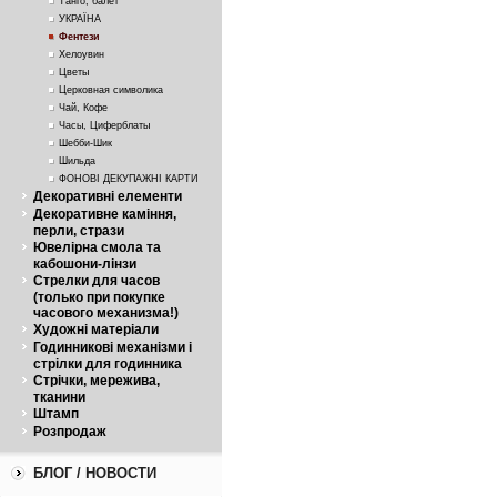
Танго, балет
УКРАЇНА
Фентези
Хелоувин
Цветы
Церковная символика
Чай, Кофе
Часы, Циферблаты
Шебби-Шик
Шильда
ФОНОВІ ДЕКУПАЖНІ КАРТИ
Декоративні елементи
Декоративне каміння,
перли, стрази
Ювелірна смола та
кабошони-лінзи
Стрелки для часов
(только при покупке
часового механизма!)
Художні матеріали
Годинникові механізми і
стрілки для годинника
Стрічки, мережива,
тканини
Штамп
Розпродаж
БЛОГ / НОВОСТИ