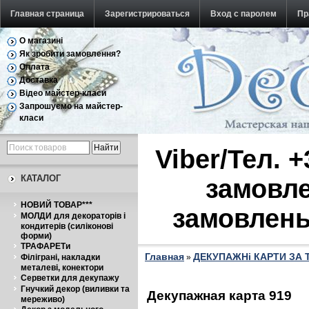
Главная страница
Зарегистрироваться
Вход с паролем
Пр
О магазині
Обратная связь
Як зробити замовлення?
Оплата
Доставка
Відео майстер-класи
Запрошуємо на майстер-
класи
Viber/Тел. 
КАТАЛОГ
замовле
НОВИЙ ТОВАР***
замовлень
МОЛДИ для декораторів і
кондитерів (силіконові
форми)
ТРАФАРЕТи
Главная
ДЕКУПАЖНі КАРТИ ЗА
Філіграні, накладки
»
металеві, конектори
Серветки для декупажу
Гнучкий декор (виливки та
Декупажная карта 919
мереживо)