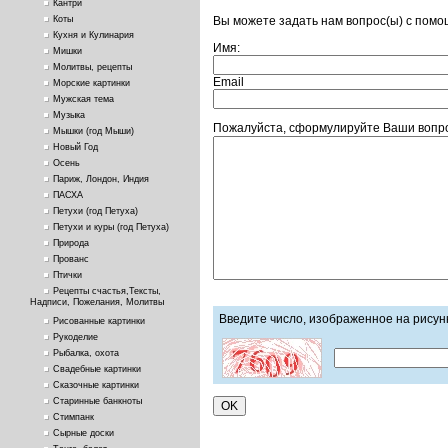
Кантри
Вы можете задать нам вопрос(ы) с пом
Коты
Кухня и Кулинария
Имя:
Мишки
Молитвы, рецепты
Email
Морские картинки
Мужская тема
Музыка
Пожалуйста, сформулируйте Ваши вопро
Мышки (год Мыши)
Новый Год
Осень
Париж, Лондон, Индия
ПАСХА
Петухи (год Петуха)
Петухи и куры (год Петуха)
Природа
Прованс
Птички
Рецепты счастья,Тексты,
Надписи, Пожелания, Молитвы
Введите число, изображенное на рисун
Рисованные картинки
Рукоделие
Рыбалка, охота
Свадебные картинки
Сказочные картинки
Старинные банкноты
Стимпанк
Сырные доски