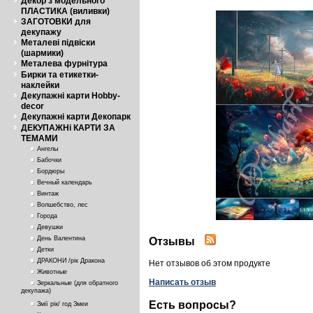
Декор з модельного
ПЛАСТИКА (виливки)
ЗАГОТОВКИ для
декупажу
Металеві підвіски
(шармики)
Металева фурнітура
Бирки та етикетки-
наклейки
Декупажні карти Hobby-
decor
Декупажні карти Декопарк
ДЕКУПАЖНі КАРТИ ЗА
ТЕМАМИ
Ангелы
Бабочки
Бордюры
Вечный календарь
Винтаж
Волшебство, лес
Города
Девушки
День Валентина
Отзывы
Детки
ДРАКОНИ /рік Дракона
Нет отзывов об этом продукте
Животные
Написать отзыв
Зеркальные (для обратного
декупажа)
Есть вопросы?
Змії рік/ год Змеи