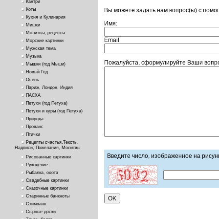
Кантри
Вы можете задать нам вопрос(ы) с пом
Коты
Кухня и Кулинария
Имя:
Мишки
Молитвы, рецепты
Email
Морские картинки
Мужская тема
Музыка
Пожалуйста, сформулируйте Ваши вопро
Мышки (год Мыши)
Новый Год
Осень
Париж, Лондон, Индия
ПАСХА
Петухи (год Петуха)
Петухи и куры (год Петуха)
Природа
Прованс
Птички
Рецепты счастья,Тексты,
Надписи, Пожелания, Молитвы
Введите число, изображенное на рисун
Рисованные картинки
Рукоделие
Рыбалка, охота
Свадебные картинки
Сказочные картинки
Старинные банкноты
Стимпанк
Сырные доски