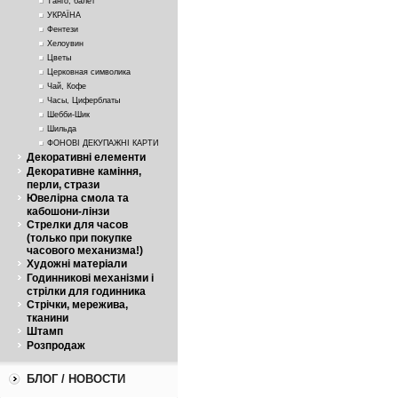
Танго, балет
УКРАЇНА
Фентези
Хелоувин
Цветы
Церковная символика
Чай, Кофе
Часы, Циферблаты
Шебби-Шик
Шильда
ФОНОВІ ДЕКУПАЖНІ КАРТИ
Декоративні елементи
Декоративне каміння,
перли, стрази
Ювелірна смола та
кабошони-лінзи
Стрелки для часов
(только при покупке
часового механизма!)
Художні матеріали
Годинникові механізми і
стрілки для годинника
Стрічки, мережива,
тканини
Штамп
Розпродаж
БЛОГ / НОВОСТИ