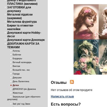
Декор з модельного
ПЛАСТИКА (виливки)
ЗАГОТОВКИ для
декупажу
Металеві підвіски
(шармики)
Металева фурнітура
Бирки та етикетки-
наклейки
Декупажні карти Hobby-
decor
Декупажні карти Декопарк
ДЕКУПАЖНі КАРТИ ЗА
ТЕМАМИ
Ангелы
Бабочки
Бордюры
Вечный календарь
Винтаж
Волшебство, лес
Города
Девушки
День Валентина
Отзывы
Детки
ДРАКОНИ /рік Дракона
Нет отзывов об этом продукте
Животные
Написать отзыв
Зеркальные (для обратного
декупажа)
Есть вопросы?
Змії рік/ год Змеи