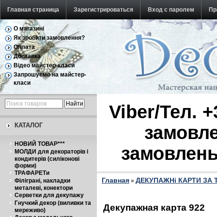
Главная страница
Зарегистрироваться
Вход с паролем
Пр
О магазині
Обратная связь
Як зробити замовлення?
Оплата
Доставка
Відео майстер-класи
Запрошуємо на майстер-
класи
Viber/Тел. 
КАТАЛОГ
замовле
НОВИЙ ТОВАР***
замовлень
МОЛДИ для декораторів і
кондитерів (силіконові
форми)
ТРАФАРЕТи
Главная
ДЕКУПАЖНі КАРТИ ЗА
Філіграні, накладки
»
металеві, конектори
Серветки для декупажу
Гнучкий декор (виливки та
Декупажная карта 922
мереживо)