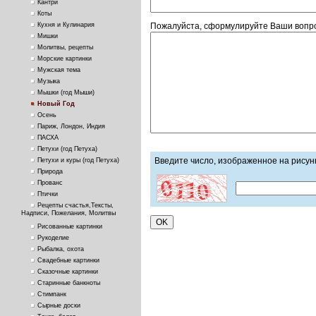
Кантри
Коты
Пожалуйста, сформулируйте Ваши вопро
Кухня и Кулинария
Мишки
Молитвы, рецепты
Морские картинки
Мужская тема
Музыка
Мышки (год Мыши)
Новый Год
Осень
Париж, Лондон, Индия
ПАСХА
Петухи (год Петуха)
Введите число, изображенное на рисун
Петухи и куры (год Петуха)
Природа
Прованс
Птички
Рецепты счастья,Тексты,
Надписи, Пожелания, Молитвы
Рисованные картинки
Рукоделие
Рыбалка, охота
Свадебные картинки
Сказочные картинки
Старинные банкноты
Стимпанк
Сырные доски