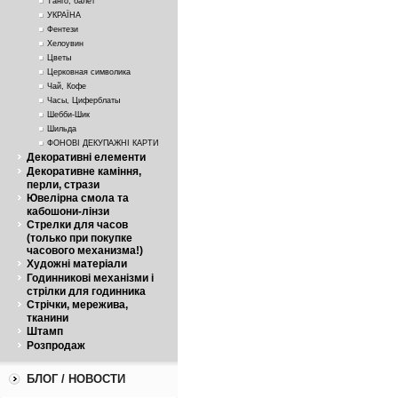
Танго, балет
УКРАЇНА
Фентези
Хелоувин
Цветы
Церковная символика
Чай, Кофе
Часы, Циферблаты
Шебби-Шик
Шильда
ФОНОВІ ДЕКУПАЖНІ КАРТИ
Декоративні елементи
Декоративне каміння,
перли, стрази
Ювелірна смола та
кабошони-лінзи
Стрелки для часов
(только при покупке
часового механизма!)
Художні матеріали
Годинникові механізми і
стрілки для годинника
Стрічки, мережива,
тканини
Штамп
Розпродаж
БЛОГ / НОВОСТИ