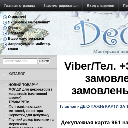
Главная страница
Зарегистрироваться
Вход с паролем
Пр
О магазині
Обратная связь
Як зробити замовлення?
Оплата
Доставка
Відео майстер-класи
Запрошуємо на майстер-
класи
Viber/Тел. 
КАТАЛОГ
замовле
НОВИЙ ТОВАР***
замовлень
МОЛДИ для декораторів і
кондитерів (силіконові
форми)
ТРАФАРЕТи
Главная
ДЕКУПАЖНі КАРТИ ЗА
Філіграні, накладки
»
металеві, конектори
Серветки для декупажу
Гнучкий декор (виливки та
Декупажная карта 961 
мереживо)