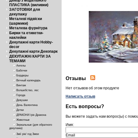
Декор з модельного
ПЛАСТИКА (виливки)
ЗАГОТОВКИ для
декупажу
Металеві підвіски
(шармики)
Металева фурнітура
Бирки та етикетки-
наклейки
Декупажні карти Hobby-
decor
Декупажні карти Декопарк
ДЕКУПАЖНі КАРТИ ЗА
ТЕМАМИ
Ангелы
Бабочки
Бордюры
Отзывы
Вечный календарь
Винтаж
Нет отзывов об этом продукте
Волшебство, лес
Города
Написать отзыв
Девушки
День Валентина
Есть вопросы?
Детки
ДРАКОНИ /рік Дракона
Вы можете задать нам вопрос(ы) с пом
Животные
Имя:
Зеркальные (для обратного
декупажа)
Змії рік/ год Змеи
Email