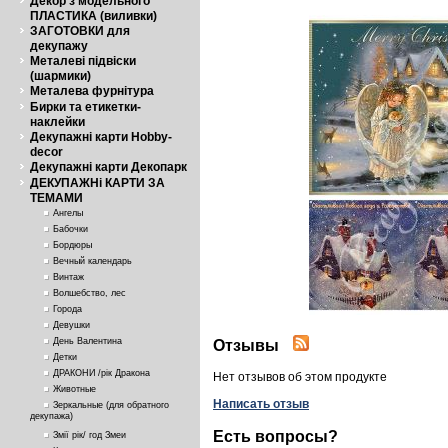
Декор з модельного
ПЛАСТИКА (виливки)
ЗАГОТОВКИ для
декупажу
Металеві підвіски
(шармики)
Металева фурнітура
Бирки та етикетки-
наклейки
Декупажні карти Hobby-
decor
Декупажні карти Декопарк
ДЕКУПАЖНі КАРТИ ЗА
ТЕМАМИ
Ангелы
Бабочки
Бордюры
Вечный календарь
Винтаж
Волшебство, лес
Города
Девушки
День Валентина
Отзывы
Детки
ДРАКОНИ /рік Дракона
Нет отзывов об этом продукте
Животные
Написать отзыв
Зеркальные (для обратного
декупажа)
Есть вопросы?
Змії рік/ год Змеи