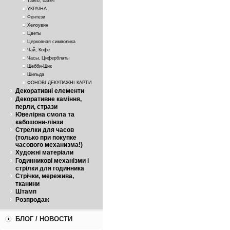
Танго, балет
УКРАЇНА
Фентези
Хелоувин
Цветы
Церковная символика
Чай, Кофе
Часы, Циферблаты
Шебби-Шик
Шильда
ФОНОВІ ДЕКУПАЖНІ КАРТИ
Декоративні елементи
Декоративне каміння,
перли, стрази
Ювелірна смола та
кабошони-лінзи
Стрелки для часов
(только при покупке
часового механизма!)
Художні матеріали
Годинникові механізми і
стрілки для годинника
Стрічки, мережива,
тканини
Штамп
Розпродаж
БЛОГ / НОВОСТИ