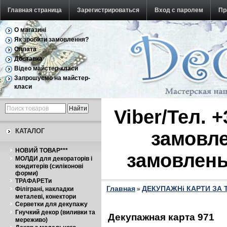
Главная страница
Зарегистрироваться
Вход с паролем
Пр
О магазині
Обратная связь
Як зробити замовлення?
Оплата
Доставка
Відео майстер-класи
Запрошуємо на майстер-
класи
Viber/Тел. 
КАТАЛОГ
замовле
НОВИЙ ТОВАР***
замовлень
МОЛДИ для декораторів і
кондитерів (силіконові
форми)
ТРАФАРЕТи
Главная
ДЕКУПАЖНі КАРТИ ЗА
Філіграні, накладки
»
металеві, конектори
Серветки для декупажу
Гнучкий декор (виливки та
Декупажная карта 971
мереживо)