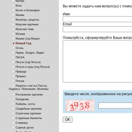
Кантри
Вы можете задать нам вопрос(ы) с пом
Коты
Кухня и Кулинария
Имя:
Мишки
Молитвы, рецепты
Email
Морские картинки
Мужская тема
Музыка
Пожалуйста, сформулируйте Ваши вопро
Мышки (год Мыши)
Новый Год
Осень
Париж, Лондон, Индия
ПАСХА
Петухи (год Петуха)
Петухи и куры (год Петуха)
Природа
Прованс
Птички
Рецепты счастья,Тексты,
Надписи, Пожелания, Молитвы
Введите число, изображенное на рисун
Рисованные картинки
Рукоделие
Рыбалка, охота
Свадебные картинки
Сказочные картинки
Старинные банкноты
Стимпанк
Сырные доски