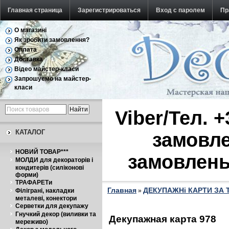
Главная страница
Зарегистрироваться
Вход с паролем
Пр
О магазині
Обратная связь
Як зробити замовлення?
Оплата
Доставка
Відео майстер-класи
Запрошуємо на майстер-
класи
Viber/Тел. 
КАТАЛОГ
замовле
НОВИЙ ТОВАР***
замовлень
МОЛДИ для декораторів і
кондитерів (силіконові
форми)
ТРАФАРЕТи
Главная
ДЕКУПАЖНі КАРТИ ЗА
Філіграні, накладки
»
металеві, конектори
Серветки для декупажу
Гнучкий декор (виливки та
Декупажная карта 978
мереживо)