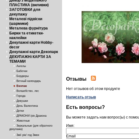
Декор з модельного
ПЛАСТИКА (виливки)
ЗАГОТОВКИ для
декупажу
Металеві підвіски
(шармики)
Металева фурнітура
Бирки та етикетки-
наклейки
Декупажні карти Hobby-
decor
Декупажні карти Декопарк
ДЕКУПАЖНі КАРТИ ЗА
ТЕМАМИ
Ангелы
Бабочки
Бордюры
Отзывы
Вечный календарь
Винтаж
Нет отзывов об этом продукте
Волшебство, лес
Города
Написать отзыв
Девушки
День Валентина
Есть вопросы?
Детки
ДРАКОНИ /рік Дракона
Вы можете задать нам вопрос(ы) с пом
Животные
Имя:
Зеркальные (для обратного
декупажа)
Змії рік/ год Змеи
Email