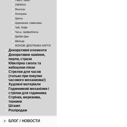
Танго, балет
УКРАЇНА
Фентези
Хелоувин
Цветы
Церковная символика
Чай, Кофе
Часы, Циферблаты
Шебби-Шик
Шильда
ФОНОВІ ДЕКУПАЖНІ КАРТИ
Декоративні елементи
Декоративне каміння,
перли, стрази
Ювелірна смола та
кабошони-лінзи
Стрелки для часов
(только при покупке
часового механизма!)
Художні матеріали
Годинникові механізми і
стрілки для годинника
Стрічки, мережива,
тканини
Штамп
Розпродаж
БЛОГ / НОВОСТИ