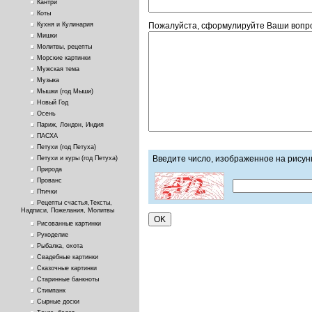
Кантри
Коты
Пожалуйста, сформулируйте Ваши вопро
Кухня и Кулинария
Мишки
Молитвы, рецепты
Морские картинки
Мужская тема
Музыка
Мышки (год Мыши)
Новый Год
Осень
Париж, Лондон, Индия
ПАСХА
Петухи (год Петуха)
Введите число, изображенное на рисун
Петухи и куры (год Петуха)
Природа
Прованс
Птички
Рецепты счастья,Тексты,
Надписи, Пожелания, Молитвы
Рисованные картинки
Рукоделие
Рыбалка, охота
Свадебные картинки
Сказочные картинки
Старинные банкноты
Стимпанк
Сырные доски