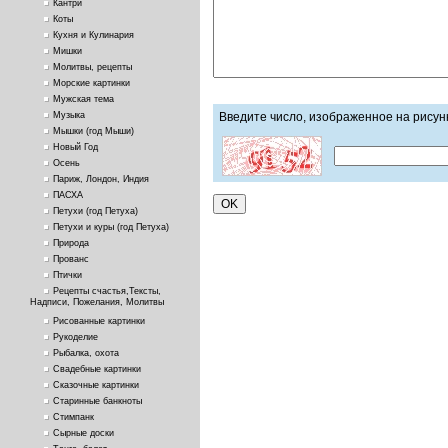
Кантри
Коты
Кухня и Кулинария
Мишки
Молитвы, рецепты
Морские картинки
Мужская тема
Введите число, изображенное на рисун
Музыка
Мышки (год Мыши)
Новый Год
Осень
Париж, Лондон, Индия
ПАСХА
Петухи (год Петуха)
Петухи и куры (год Петуха)
Природа
Прованс
Птички
Рецепты счастья,Тексты,
Надписи, Пожелания, Молитвы
Рисованные картинки
Рукоделие
Рыбалка, охота
Свадебные картинки
Сказочные картинки
Старинные банкноты
Стимпанк
Сырные доски