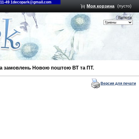
-11-49 1decopark@gmail.com
Моя корзина
(пусто)
Валюта:
вка замовлень Новою поштою ВТ та ПТ.
Версия для печати