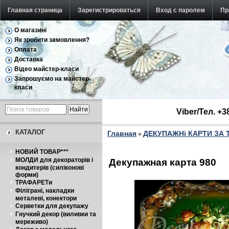
Главная страница
Зарегистрироваться
Вход с паролем
Пр
О магазині
Як зробити замовлення?
Оплата
Доставка
Відео майстер-класи
Запрошуємо на майстер-
класи
Viber/Тел. +
КАТАЛОГ
Главная
ДЕКУПАЖНі КАРТИ ЗА
»
НОВИЙ ТОВАР***
МОЛДИ для декораторів і
Декупажная карта 980
кондитерів (силіконові
форми)
ТРАФАРЕТи
Філіграні, накладки
металеві, конектори
Серветки для декупажу
Гнучкий декор (виливки та
мереживо)