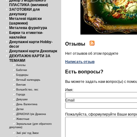
Декор з модельного
ПЛАСТИКА (виливки)
ЗАГОТОВКИ для
декупажу
Металеві підвіски
(шармики)
Металева фурнітура
Бирки та етикетки-
наклейки
Декупажні карти Hobby-
Отзывы
decor
Декупажні карти Декопарк
Нет отзывов об этом продукте
ДЕКУПАЖНі КАРТИ ЗА
ТЕМАМИ
Написать отзыв
Ангелы
Бабочки
Есть вопросы?
Бордюры
Вечный календарь
Вы можете задать нам вопрос(ы) с пом
Винтаж
Имя:
Волшебство, лес
Города
Девушки
Email
День Валентина
Детки
Пожалуйста, сформулируйте Ваши вопро
ДРАКОНИ /рік Дракона
Животные
Зеркальные (для обратного
декупажа)
Змії рік/ год Змеи