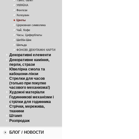
Танго, балет
УКРАЇНА
Фентези
Хелоувин
Цветы
Церковная символика
Чай, Кофе
Часы, Циферблаты
Шебби-Шик
Шильда
ФОНОВІ ДЕКУПАЖНІ КАРТИ
Декоративні елементи
Декоративне каміння,
перли, стрази
Ювелірна смола та
кабошони-лінзи
Стрелки для часов
(только при покупке
часового механизма!)
Художні матеріали
Годинникові механізми і
стрілки для годинника
Стрічки, мережива,
тканини
Штамп
Розпродаж
БЛОГ / НОВОСТИ