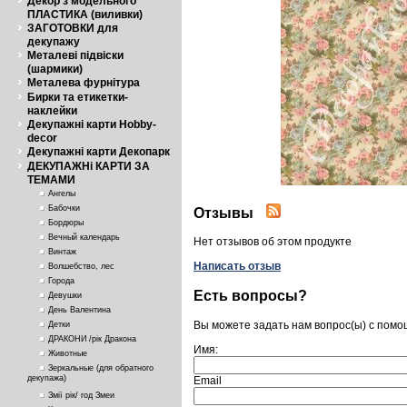
Декор з модельного
ПЛАСТИКА (виливки)
ЗАГОТОВКИ для
декупажу
Металеві підвіски
(шармики)
Металева фурнітура
Бирки та етикетки-
наклейки
Декупажні карти Hobby-
decor
Декупажні карти Декопарк
ДЕКУПАЖНі КАРТИ ЗА
ТЕМАМИ
Ангелы
Бабочки
Отзывы
Бордюры
Вечный календарь
Нет отзывов об этом продукте
Винтаж
Написать отзыв
Волшебство, лес
Города
Есть вопросы?
Девушки
День Валентина
Вы можете задать нам вопрос(ы) с пом
Детки
ДРАКОНИ /рік Дракона
Имя:
Животные
Зеркальные (для обратного
декупажа)
Email
Змії рік/ год Змеи