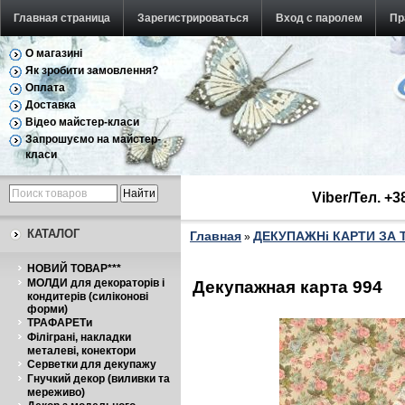
Главная страница
Зарегистрироваться
Вход с паролем
Пр
О магазині
Як зробити замовлення?
Оплата
Доставка
Відео майстер-класи
Запрошуємо на майстер-
класи
Viber/Тел. +
КАТАЛОГ
Главная
ДЕКУПАЖНі КАРТИ ЗА
»
НОВИЙ ТОВАР***
МОЛДИ для декораторів і
Декупажная карта 994
кондитерів (силіконові
форми)
ТРАФАРЕТи
Філіграні, накладки
металеві, конектори
Серветки для декупажу
Гнучкий декор (виливки та
мереживо)