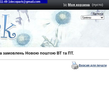
-11-49 1decopark@gmail.com
Моя корзина
(пусто)
Валюта:
вка замовлень Новою поштою ВТ та ПТ.
Версия для печати