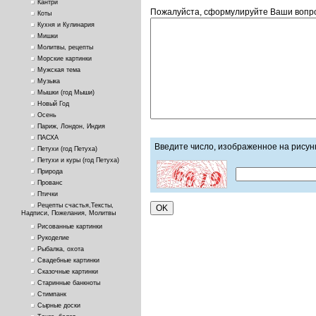
Кантри
Пожалуйста, сформулируйте Ваши вопро
Коты
Кухня и Кулинария
Мишки
Молитвы, рецепты
Морские картинки
Мужская тема
Музыка
Мышки (год Мыши)
Новый Год
Осень
Париж, Лондон, Индия
ПАСХА
Введите число, изображенное на рисун
Петухи (год Петуха)
Петухи и куры (год Петуха)
Природа
Прованс
Птички
Рецепты счастья,Тексты,
Надписи, Пожелания, Молитвы
Рисованные картинки
Рукоделие
Рыбалка, охота
Свадебные картинки
Сказочные картинки
Старинные банкноты
Стимпанк
Сырные доски