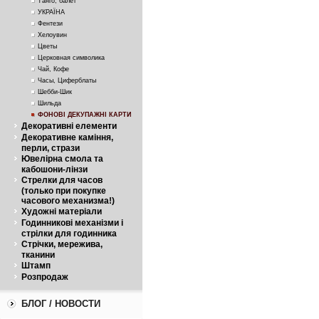
Танго, балет
УКРАЇНА
Фентези
Хелоувин
Цветы
Церковная символика
Чай, Кофе
Часы, Циферблаты
Шебби-Шик
Шильда
ФОНОВІ ДЕКУПАЖНІ КАРТИ
Декоративні елементи
Декоративне каміння,
перли, стрази
Ювелірна смола та
кабошони-лінзи
Стрелки для часов
(только при покупке
часового механизма!)
Художні матеріали
Годинникові механізми і
стрілки для годинника
Стрічки, мережива,
тканини
Штамп
Розпродаж
БЛОГ / НОВОСТИ